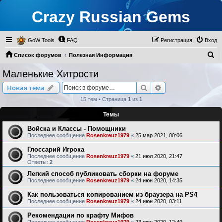
Crazy Russian Gems
GoW Tools
FAQ
Регистрация
Вход
П
Список форумов
Полезная Информация
о
Маленькие Хитрости
Маленькие Хитрости
и
Поиск
Расширенный пои
Новая тема
с
15 тем • Страница
1
из
1
к
Темы
Войска и Классы - Помощники
Последнее сообщение
Rosenkreuz1979
«
25 мар 2021, 00:06
Глоссарий Игрока
Последнее сообщение
Rosenkreuz1979
«
21 июл 2020, 21:47
Ответы:
2
Легкий способ публиковать сборки на форуме
Последнее сообщение
Rosenkreuz1979
«
24 июн 2020, 14:35
Как пользоваться копированием из браузера на PS4
Последнее сообщение
Rosenkreuz1979
«
24 июн 2020, 03:11
Рекомендации по крафту Мифов