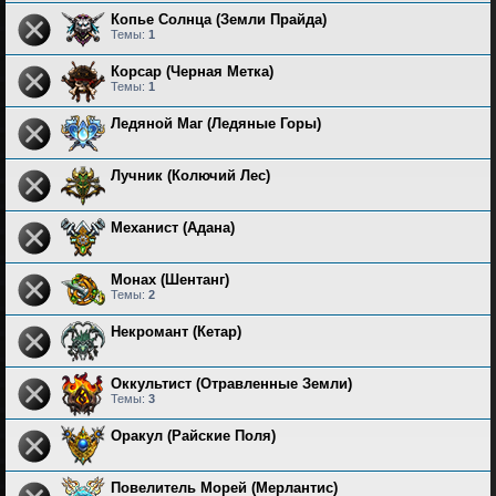
Копье Солнца (Земли Прайда)
Темы:
1
Корсар (Черная Метка)
Темы:
1
Ледяной Маг (Ледяные Горы)
Лучник (Колючий Лес)
Механист (Адана)
Монах (Шентанг)
Темы:
2
Некромант (Кетар)
Оккультист (Отравленные Земли)
Темы:
3
Оракул (Райские Поля)
Повелитель Морей (Мерлантис)