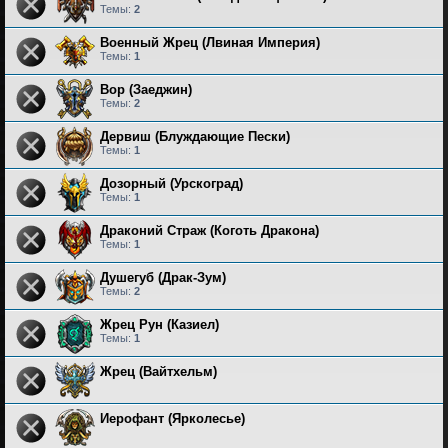
Темы:
2
Военный Жрец (Лвиная Империя)
Темы:
1
Вор (Заеджин)
Темы:
2
Дервиш (Блуждающие Пески)
Темы:
1
Дозорный (Урскоград)
Темы:
1
Драконий Страж (Коготь Дракона)
Темы:
1
Душегуб (Драк-Зум)
Темы:
2
Жрец Рун (Казиел)
Темы:
1
Жрец (Вайтхельм)
Иерофант (Ярколесье)