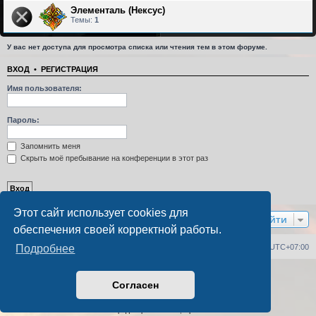
Элементаль (Нексус)
Темы:
1
У вас нет доступа для просмотра списка или чтения тем в этом форуме.
ВХОД
•
РЕГИСТРАЦИЯ
Имя пользователя:
Пароль:
Запомнить меня
Скрыть моё пребывание на конференции в этот раз
Этот сайт использует cookies для
Перейти
обеспечения своей корректной работы.
Список форумов
Удалить cookies
Часовой пояс:
UTC+07:00
Подробнее
Создано на основе
phpBB
® Forum Software © phpBB Limited
Согласен
Русская поддержка phpBB
PS4 Pro style ©
Jester
Конфиденциальность
|
Правила