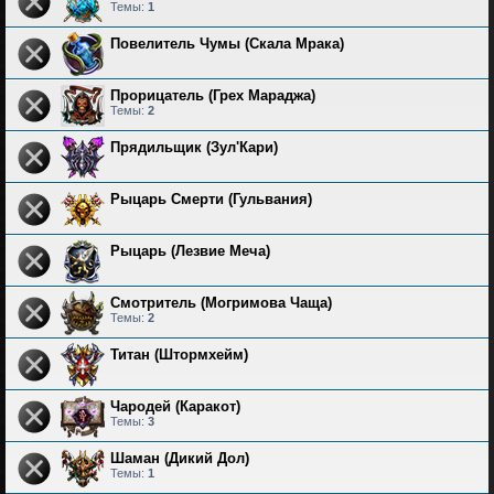
Темы:
1
Повелитель Чумы (Скала Мрака)
Прорицатель (Грех Мараджа)
Темы:
2
Прядильщик (Зул'Кари)
Рыцарь Смерти (Гульвания)
Рыцарь (Лезвие Меча)
Смотритель (Могримова Чаща)
Темы:
2
Титан (Штормхейм)
Чародей (Каракот)
Темы:
3
Шаман (Дикий Дол)
Темы:
1