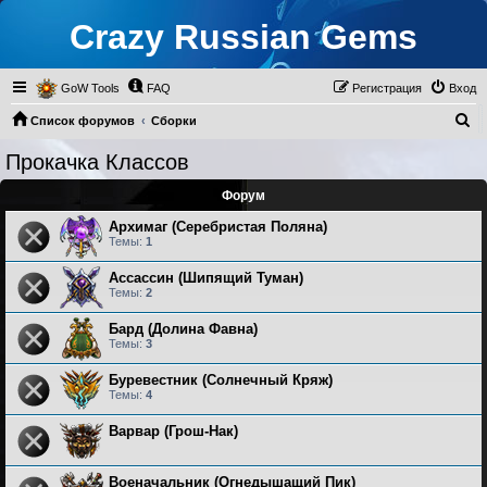
Crazy Russian Gems
GoW Tools
FAQ
Регистрация
Вход
П
Список форумов
Сборки
о
Прокачка Классов
Прокачка Классов
и
Форум
с
к
Архимаг (Серебристая Поляна)
Темы:
1
Ассассин (Шипящий Туман)
Темы:
2
Бард (Долина Фавна)
Темы:
3
Буревестник (Солнечный Кряж)
Темы:
4
Варвар (Грош-Нак)
Военачальник (Огнедышащий Пик)