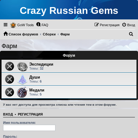
Crazy Russian Gems
GoW Tools
FAQ
Регистрация
Вход
П
Список форумов
Сборки
Фарм
о
Фарм
и
Форум
с
к
Экспедиции
Темы:
32
Души
Темы:
6
Медали
Темы:
5
У вас нет доступа для просмотра списка или чтения тем в этом форуме.
ВХОД
•
РЕГИСТРАЦИЯ
Имя пользователя:
Пароль: