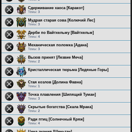
Сдерживание хаоса [Каракот]
Темы:
3
Мудрая старая сова [Колючий Лес]
Темы:
3
Дерби по Вайтхельму [Вайтхельм]
Темы:
4
Механическая поломка [Адана]
Темы:
3
Вызов принят [Лезвие Меча]
Темы:
2
Кристаллическая тюрьма [Ледяные Горы]
Стая козлов [Долина Фавна]
Темы:
1
Точка плавления [Шипящий Туман]
Темы:
3
Скрытые богатства [Скала Мрака]
Темы:
2
Ради птиц [Солнечный Кряж]
Темы:
4
Цена знания [Шеньтан]