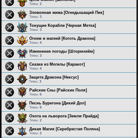
Темы:
2
Зловонная жижа [Огнедышащий Пик]
Темы:
3
Тонущие Корабли [Черная Метка]
Темы:
3
Огнем и магией [Коготь Дракона]
Темы:
4
Изменение погоды [Штормхейм]
Темы:
3
Сказки из Могилы [Каракот]
Темы:
4
Защита Дракона [Нексус]
Темы:
3
Райские Сны [Райские Поля]
Темы:
6
Песнь Бурегона [Дикий Дол]
Темы:
6
Охота на льворога [Земли Прайда]
Темы:
2
Дикая Магия [Серебристая Поляна]
Темы:
2