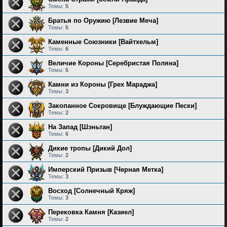
Темы:
5
Братья по Оружию [Лезвие Меча]
Темы:
5
Каменные Союзники [Вайтхельм]
Темы:
6
Величие Короны [Серебристая Поляна]
Темы:
5
Камни из Короны [Грех Мараджа]
Темы:
3
Закопанное Сокровище [Блуждающие Пески]
Темы:
2
На Запад [Шэньтан]
Темы:
6
Дикие тропы [Дикий Дол]
Темы:
2
Имперский Призыв [Черная Метка]
Темы:
3
Восход [Солнечный Кряж]
Темы:
3
Перековка Камня [Казиел]
Темы:
2