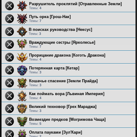
Разрушитель проклятий [Отравленные Земли]
Темы:
4
Путь орка [Грош-Нак]
Темы:
7
В поисках руководства [Нексус]
Темы:
3
Враждующие сестры [Ярколесье]
Темы:
7
Прорицание дракона [Коготь Дракона]
Темы:
4
Потерянная карта [Кетар]
Темы:
3
Кошачье спасение [Земли Прайда]
Темы:
3
Как поймать вора [Львиная Империя]
Темы:
4
Великий техновор [Грех Мараджа]
Темы:
3
Возмездие предков [Могримова Чаща]
Темы:
5
Оплата пауками [Зул'Кари]
Темы:
2