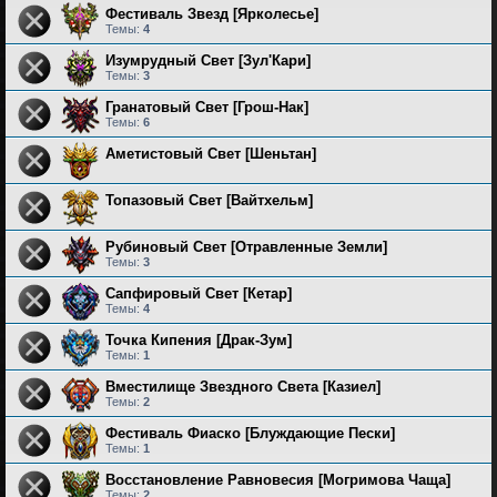
Фестиваль Звезд [Ярколесье]
Темы:
4
Изумрудный Свет [Зул'Кари]
Темы:
3
Гранатовый Свет [Грош-Нак]
Темы:
6
Аметистовый Свет [Шеньтан]
Топазовый Свет [Вайтхельм]
Рубиновый Свет [Отравленные Земли]
Темы:
3
Сапфировый Свет [Кетар]
Темы:
4
Точка Кипения [Драк-Зум]
Темы:
1
Вместилище Звездного Света [Казиел]
Темы:
2
Фестиваль Фиаско [Блуждающие Пески]
Темы:
1
Восстановление Равновесия [Могримова Чаща]
Темы:
2