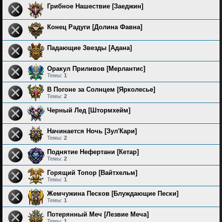
Грибное Нашествие [Заеджин]
Конец Радуги [Долина Фавна]
Падающие Звезды [Адана]
Оракул Приливов [Мерлантис]
Темы:
1
В Погоне за Солнцем [Ярколесье]
Темы:
2
Черный Лед [Штормхейм]
Начинается Ночь [Зул'Кари]
Темы:
2
Поднятие Нефертани [Кетар]
Темы:
2
Горящий Топор [Вайтхельм]
Темы:
1
Жемчужина Песков [Блуждающие Пески]
Темы:
1
Потерянный Меч [Лезвие Меча]
Темы:
1