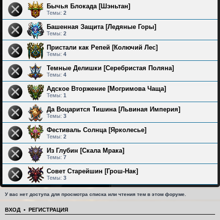
Бычья Блокада [Шэньтан]
Темы:
2
Башенная Защита [Ледяные Горы]
Темы:
2
Пристали как Репей [Колючий Лес]
Темы:
4
Темные Делишки [Серебристая Поляна]
Темы:
4
Адское Вторжение [Могримова Чаща]
Темы:
1
Да Воцарится Тишина [Львиная Империя]
Темы:
3
Фестиваль Солнца [Ярколесье]
Темы:
2
Из Глубин [Скала Мрака]
Темы:
7
Совет Старейшин [Грош-Нак]
Темы:
3
У вас нет доступа для просмотра списка или чтения тем в этом форуме.
ВХОД
•
РЕГИСТРАЦИЯ