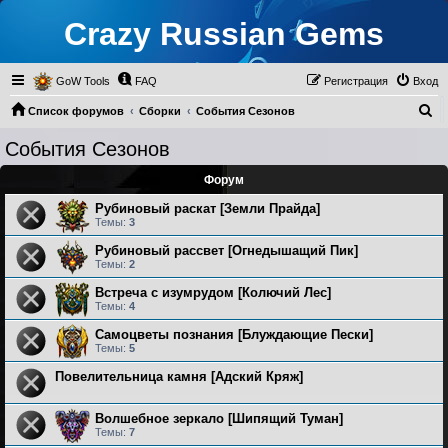
Crazy Russian Gems
GoW Tools
FAQ
Регистрация
Вход
П
Список форумов
Сборки
События Сезонов
о
События Сезонов
и
Форум
с
к
Рубиновый раскат [Земли Прайда]
Темы:
3
Рубиновый рассвет [Огнедышащий Пик]
Темы:
2
Встреча с изумрудом [Колючий Лес]
Темы:
4
Самоцветы познания [Блуждающие Пески]
Темы:
5
Повелительница камня [Адский Кряж]
Волшебное зеркало [Шипящий Туман]
Темы:
7