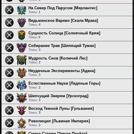
На Север Под Парусом [Мерлантис]
Темы:
1
Ведьминское Варево [Скала Мрака]
Темы:
4
Сущность Солнца [Солнечный Кряж]
Темы:
6
Собирание Трав [Шипящий Туман]
Темы:
3
Мудрость Снов [Колючий Лес]
Темы:
2
Неудачные Эксперименты [Адана]
Темы:
3
Естественные Науки [Ледяные Горы]
Темы:
2
Шепчущий Зверям [Урскоград]
Темы:
3
Восход Темной Луны [Гульвания]
Темы:
3
Революция [Львиная Империя]
Темы:
3
Смена Стражи [Земли Прайда]