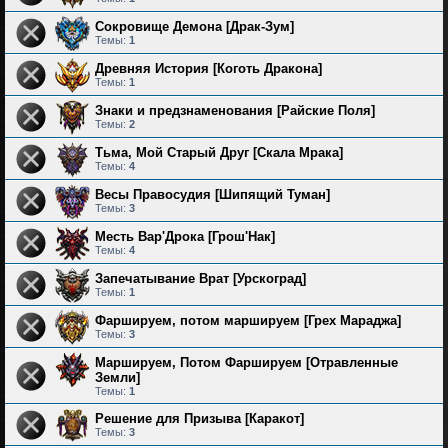
Сокровище Демона [Драк-Зум]
Темы:
1
Древняя История [Коготь Дракона]
Темы:
1
Знаки и предзнаменования [Райские Поля]
Темы:
2
Тьма, Мой Старый Друг [Скала Мрака]
Темы:
4
Весы Правосудия [Шипящий Туман]
Темы:
3
Месть Вар'Дрока [Грош'Нак]
Темы:
4
Запечатывание Врат [Урскоград]
Темы:
1
Фаршируем, потом маршируем [Грех Мараджа]
Темы:
3
Маршируем, Потом Фаршируем [Отравленные
Земли]
Темы:
1
Решение для Призыва [Каракот]
Темы:
3