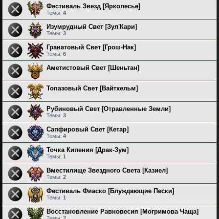
Фестиваль Звезд [Ярколесье]
Темы:
4
Изумрудный Свет [Зул'Кари]
Темы:
3
Гранатовый Свет [Грош-Нак]
Темы:
6
Аметистовый Свет [Шеньтан]
Топазовый Свет [Вайтхельм]
Рубиновый Свет [Отравленные Земли]
Темы:
3
Сапфировый Свет [Кетар]
Темы:
4
Точка Кипения [Драк-Зум]
Темы:
1
Вместилище Звездного Света [Казиел]
Темы:
2
Фестиваль Фиаско [Блуждающие Пески]
Темы:
1
Восстановление Равновесия [Могримова Чаща]
Темы:
2