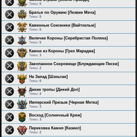
Темы:
5
Братья по Оружию [Лезвие Меча]
Темы:
5
Каменные Союзники [Вайтхельм]
Темы:
6
Величие Короны [Серебристая Поляна]
Темы:
5
Камни из Короны [Грех Мараджа]
Темы:
3
Закопанное Сокровище [Блуждающие Пески]
Темы:
2
На Запад [Шэньтан]
Темы:
6
Дикие тропы [Дикий Дол]
Темы:
2
Имперский Призыв [Черная Метка]
Темы:
3
Восход [Солнечный Кряж]
Темы:
3
Перековка Камня [Казиел]
Темы:
2