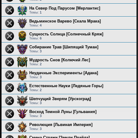
На Север Под Парусом [Мерлантис]
Темы:
1
Ведьминское Варево [Скала Мрака]
Темы:
4
Сущность Солнца [Солнечный Кряж]
Темы:
6
Собирание Трав [Шипящий Туман]
Темы:
3
Мудрость Снов [Колючий Лес]
Темы:
2
Неудачные Эксперименты [Адана]
Темы:
3
Естественные Науки [Ледяные Горы]
Темы:
2
Шепчущий Зверям [Урскоград]
Темы:
3
Восход Темной Луны [Гульвания]
Темы:
3
Революция [Львиная Империя]
Темы:
3
Смена Стражи [Земли Прайда]