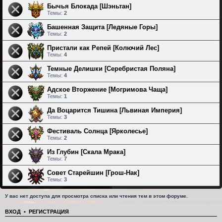
Бычья Блокада [Шэньтан]
Темы:
2
Башенная Защита [Ледяные Горы]
Темы:
2
Пристали как Репей [Колючий Лес]
Темы:
4
Темные Делишки [Серебристая Поляна]
Темы:
4
Адское Вторжение [Могримова Чаща]
Темы:
1
Да Воцарится Тишина [Львиная Империя]
Темы:
3
Фестиваль Солнца [Ярколесье]
Темы:
2
Из Глубин [Скала Мрака]
Темы:
7
Совет Старейшин [Грош-Нак]
Темы:
3
У вас нет доступа для просмотра списка или чтения тем в этом форуме.
ВХОД
•
РЕГИСТРАЦИЯ