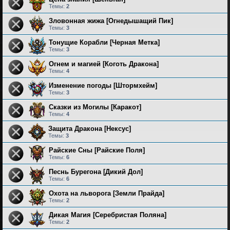
Темы:
2
Зловонная жижа [Огнедышащий Пик]
Темы:
3
Тонущие Корабли [Черная Метка]
Темы:
3
Огнем и магией [Коготь Дракона]
Темы:
4
Изменение погоды [Штормхейм]
Темы:
3
Сказки из Могилы [Каракот]
Темы:
4
Защита Дракона [Нексус]
Темы:
3
Райские Сны [Райские Поля]
Темы:
6
Песнь Бурегона [Дикий Дол]
Темы:
6
Охота на льворога [Земли Прайда]
Темы:
2
Дикая Магия [Серебристая Поляна]
Темы:
2