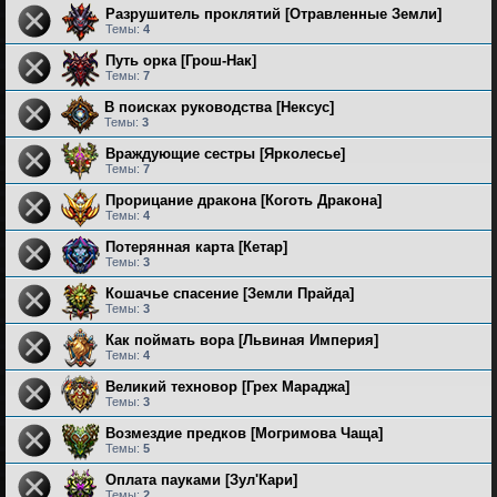
Разрушитель проклятий [Отравленные Земли]
Темы:
4
Путь орка [Грош-Нак]
Темы:
7
В поисках руководства [Нексус]
Темы:
3
Враждующие сестры [Ярколесье]
Темы:
7
Прорицание дракона [Коготь Дракона]
Темы:
4
Потерянная карта [Кетар]
Темы:
3
Кошачье спасение [Земли Прайда]
Темы:
3
Как поймать вора [Львиная Империя]
Темы:
4
Великий техновор [Грех Мараджа]
Темы:
3
Возмездие предков [Могримова Чаща]
Темы:
5
Оплата пауками [Зул'Кари]
Темы:
2