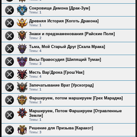
Сокровище Демона [Драк-Зум]
Темы:
1
Древняя История [Коготь Дракона]
Темы:
1
Знаки и предзнаменования [Райские Поля]
Темы:
2
Тьма, Мой Старый Друг [Скала Мрака]
Темы:
4
Весы Правосудия [Шипящий Туман]
Темы:
3
Месть Вар'Дрока [Грош'Нак]
Темы:
4
Запечатывание Врат [Урскоград]
Темы:
1
Фаршируем, потом маршируем [Грех Мараджа]
Темы:
3
Маршируем, Потом Фаршируем [Отравленные
Земли]
Темы:
1
Решение для Призыва [Каракот]
Темы:
3