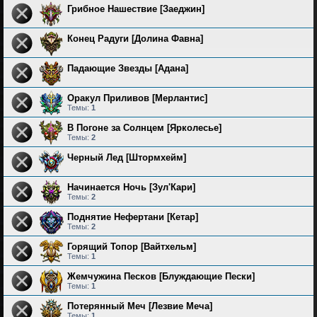
Грибное Нашествие [Заеджин]
Конец Радуги [Долина Фавна]
Падающие Звезды [Адана]
Оракул Приливов [Мерлантис]
Темы:
1
В Погоне за Солнцем [Ярколесье]
Темы:
2
Черный Лед [Штормхейм]
Начинается Ночь [Зул'Кари]
Темы:
2
Поднятие Нефертани [Кетар]
Темы:
2
Горящий Топор [Вайтхельм]
Темы:
1
Жемчужина Песков [Блуждающие Пески]
Темы:
1
Потерянный Меч [Лезвие Меча]
Темы:
1