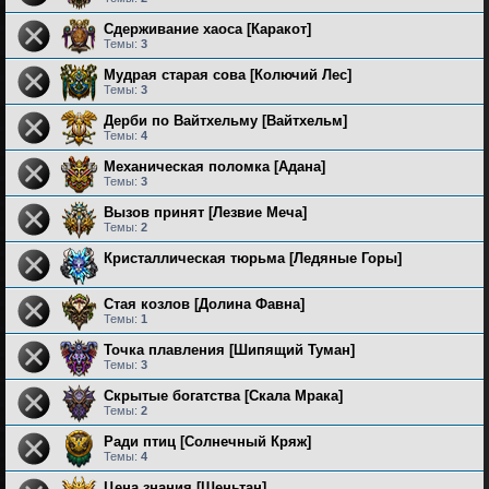
Сдерживание хаоса [Каракот]
Темы:
3
Мудрая старая сова [Колючий Лес]
Темы:
3
Дерби по Вайтхельму [Вайтхельм]
Темы:
4
Механическая поломка [Адана]
Темы:
3
Вызов принят [Лезвие Меча]
Темы:
2
Кристаллическая тюрьма [Ледяные Горы]
Стая козлов [Долина Фавна]
Темы:
1
Точка плавления [Шипящий Туман]
Темы:
3
Скрытые богатства [Скала Мрака]
Темы:
2
Ради птиц [Солнечный Кряж]
Темы:
4
Цена знания [Шеньтан]