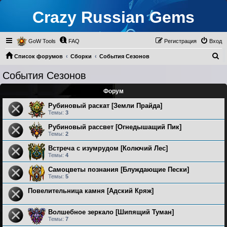
Crazy Russian Gems
GoW Tools
FAQ
Регистрация
Вход
П
Список форумов
Сборки
События Сезонов
о
События Сезонов
и
Форум
с
к
Рубиновый раскат [Земли Прайда]
Темы:
3
Рубиновый рассвет [Огнедышащий Пик]
Темы:
2
Встреча с изумрудом [Колючий Лес]
Темы:
4
Самоцветы познания [Блуждающие Пески]
Темы:
5
Повелительница камня [Адский Кряж]
Волшебное зеркало [Шипящий Туман]
Темы:
7