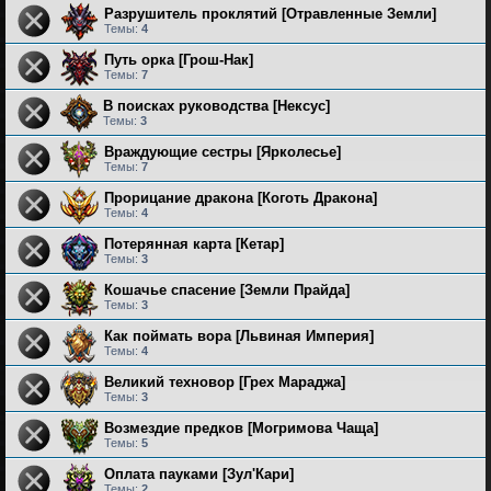
Разрушитель проклятий [Отравленные Земли]
Темы:
4
Путь орка [Грош-Нак]
Темы:
7
В поисках руководства [Нексус]
Темы:
3
Враждующие сестры [Ярколесье]
Темы:
7
Прорицание дракона [Коготь Дракона]
Темы:
4
Потерянная карта [Кетар]
Темы:
3
Кошачье спасение [Земли Прайда]
Темы:
3
Как поймать вора [Львиная Империя]
Темы:
4
Великий техновор [Грех Мараджа]
Темы:
3
Возмездие предков [Могримова Чаща]
Темы:
5
Оплата пауками [Зул'Кари]
Темы:
2