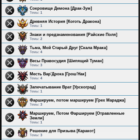
Сокровище Демона [Драк-Зум]
Темы:
1
Древняя История [Коготь Дракона]
Темы:
1
Знаки и предзнаменования [Райские Поля]
Темы:
2
Тьма, Мой Старый Друг [Скала Мрака]
Темы:
4
Весы Правосудия [Шипящий Туман]
Темы:
3
Месть Вар'Дрока [Грош'Нак]
Темы:
4
Запечатывание Врат [Урскоград]
Темы:
1
Фаршируем, потом маршируем [Грех Мараджа]
Темы:
3
Маршируем, Потом Фаршируем [Отравленные
Земли]
Темы:
1
Решение для Призыва [Каракот]
Темы:
3