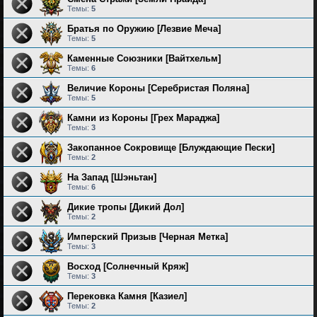
Темы:
5
Братья по Оружию [Лезвие Меча]
Темы:
5
Каменные Союзники [Вайтхельм]
Темы:
6
Величие Короны [Серебристая Поляна]
Темы:
5
Камни из Короны [Грех Мараджа]
Темы:
3
Закопанное Сокровище [Блуждающие Пески]
Темы:
2
На Запад [Шэньтан]
Темы:
6
Дикие тропы [Дикий Дол]
Темы:
2
Имперский Призыв [Черная Метка]
Темы:
3
Восход [Солнечный Кряж]
Темы:
3
Перековка Камня [Казиел]
Темы:
2