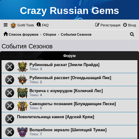
Crazy Russian Gems
GoW Tools
FAQ
Регистрация
Вход
П
Список форумов
Сборки
События Сезонов
о
События Сезонов
и
Форум
с
к
Рубиновый раскат [Земли Прайда]
Темы:
3
Рубиновый рассвет [Огнедышащий Пик]
Темы:
2
Встреча с изумрудом [Колючий Лес]
Темы:
4
Самоцветы познания [Блуждающие Пески]
Темы:
5
Повелительница камня [Адский Кряж]
Волшебное зеркало [Шипящий Туман]
Темы:
7