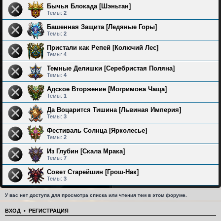
Бычья Блокада [Шэньтан]
Темы:
2
Башенная Защита [Ледяные Горы]
Темы:
2
Пристали как Репей [Колючий Лес]
Темы:
4
Темные Делишки [Серебристая Поляна]
Темы:
4
Адское Вторжение [Могримова Чаща]
Темы:
1
Да Воцарится Тишина [Львиная Империя]
Темы:
3
Фестиваль Солнца [Ярколесье]
Темы:
2
Из Глубин [Скала Мрака]
Темы:
7
Совет Старейшин [Грош-Нак]
Темы:
3
У вас нет доступа для просмотра списка или чтения тем в этом форуме.
ВХОД
•
РЕГИСТРАЦИЯ