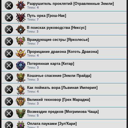
Разрушитель проклятий [Отравленные Земли]
Темы:
4
Путь орка [Грош-Нак]
Темы:
7
В поисках руководства [Нексус]
Темы:
3
Враждующие сестры [Ярколесье]
Темы:
7
Прорицание дракона [Коготь Дракона]
Темы:
4
Потерянная карта [Кетар]
Темы:
3
Кошачье спасение [Земли Прайда]
Темы:
3
Как поймать вора [Львиная Империя]
Темы:
4
Великий техновор [Грех Мараджа]
Темы:
3
Возмездие предков [Могримова Чаща]
Темы:
5
Оплата пауками [Зул'Кари]
Темы:
2