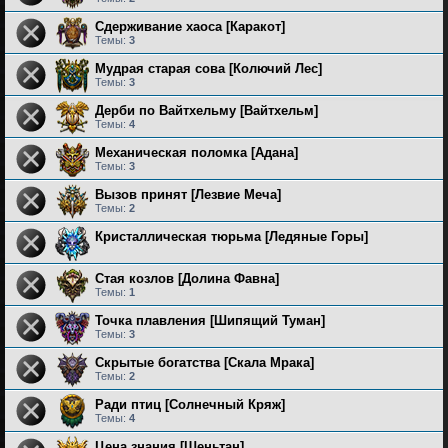
Сдерживание хаоса [Каракот]
Темы:
3
Мудрая старая сова [Колючий Лес]
Темы:
3
Дерби по Вайтхельму [Вайтхельм]
Темы:
4
Механическая поломка [Адана]
Темы:
3
Вызов принят [Лезвие Меча]
Темы:
2
Кристаллическая тюрьма [Ледяные Горы]
Стая козлов [Долина Фавна]
Темы:
1
Точка плавления [Шипящий Туман]
Темы:
3
Скрытые богатства [Скала Мрака]
Темы:
2
Ради птиц [Солнечный Кряж]
Темы:
4
Цена знания [Шеньтан]