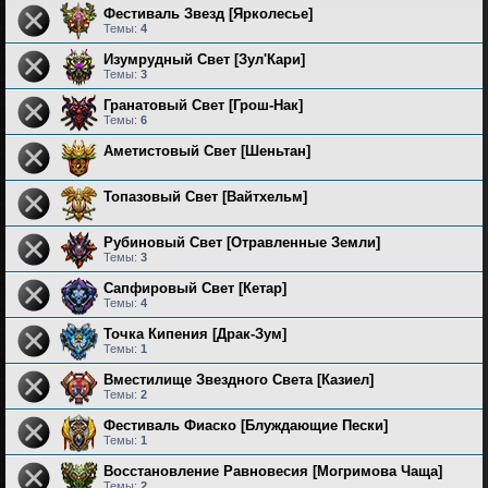
Фестиваль Звезд [Ярколесье]
Темы:
4
Изумрудный Свет [Зул'Кари]
Темы:
3
Гранатовый Свет [Грош-Нак]
Темы:
6
Аметистовый Свет [Шеньтан]
Топазовый Свет [Вайтхельм]
Рубиновый Свет [Отравленные Земли]
Темы:
3
Сапфировый Свет [Кетар]
Темы:
4
Точка Кипения [Драк-Зум]
Темы:
1
Вместилище Звездного Света [Казиел]
Темы:
2
Фестиваль Фиаско [Блуждающие Пески]
Темы:
1
Восстановление Равновесия [Могримова Чаща]
Темы:
2