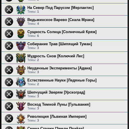
На Север Под Парусом [Мерлантис]
Темы:
1
Ведьминское Варево [Скала Мрака]
Темы:
4
Сущность Солнца [Солнечный Кряж]
Темы:
6
Собирание Трав [Шипящий Туман]
Темы:
3
Мудрость Снов [Колючий Лес]
Темы:
2
Неудачные Эксперименты [Адана]
Темы:
3
Естественные Науки [Ледяные Горы]
Темы:
2
Шепчущий Зверям [Урскоград]
Темы:
3
Восход Темной Луны [Гульвания]
Темы:
3
Революция [Львиная Империя]
Темы:
3
Смена Стражи [Земли Прайда]