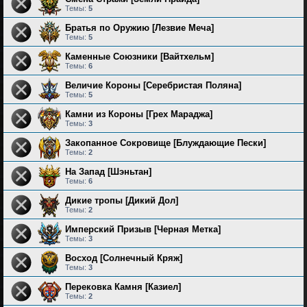
Темы:
5
Братья по Оружию [Лезвие Меча]
Темы:
5
Каменные Союзники [Вайтхельм]
Темы:
6
Величие Короны [Серебристая Поляна]
Темы:
5
Камни из Короны [Грех Мараджа]
Темы:
3
Закопанное Сокровище [Блуждающие Пески]
Темы:
2
На Запад [Шэньтан]
Темы:
6
Дикие тропы [Дикий Дол]
Темы:
2
Имперский Призыв [Черная Метка]
Темы:
3
Восход [Солнечный Кряж]
Темы:
3
Перековка Камня [Казиел]
Темы:
2