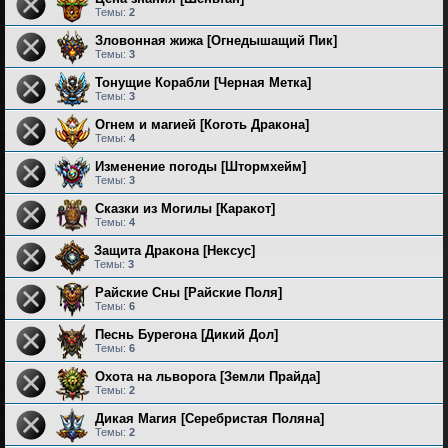
Темы:
2
Зловонная жижа [Огнедышащий Пик]
Темы:
3
Тонущие Корабли [Черная Метка]
Темы:
3
Огнем и магией [Коготь Дракона]
Темы:
4
Изменение погоды [Штормхейм]
Темы:
3
Сказки из Могилы [Каракот]
Темы:
4
Защита Дракона [Нексус]
Темы:
3
Райские Сны [Райские Поля]
Темы:
6
Песнь Бурегона [Дикий Дол]
Темы:
6
Охота на льворога [Земли Прайда]
Темы:
2
Дикая Магия [Серебристая Поляна]
Темы:
2