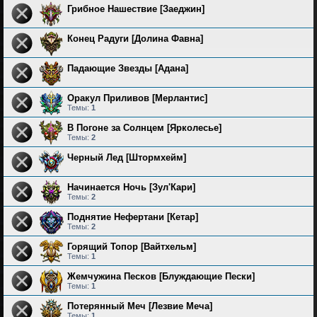
Грибное Нашествие [Заеджин]
Конец Радуги [Долина Фавна]
Падающие Звезды [Адана]
Оракул Приливов [Мерлантис]
Темы:
1
В Погоне за Солнцем [Ярколесье]
Темы:
2
Черный Лед [Штормхейм]
Начинается Ночь [Зул'Кари]
Темы:
2
Поднятие Нефертани [Кетар]
Темы:
2
Горящий Топор [Вайтхельм]
Темы:
1
Жемчужина Песков [Блуждающие Пески]
Темы:
1
Потерянный Меч [Лезвие Меча]
Темы:
1