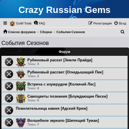
Crazy Russian Gems
GoW Tools
FAQ
Регистрация
Вход
П
Список форумов
Сборки
События Сезонов
о
События Сезонов
и
Форум
с
к
Рубиновый раскат [Земли Прайда]
Темы:
3
Рубиновый рассвет [Огнедышащий Пик]
Темы:
2
Встреча с изумрудом [Колючий Лес]
Темы:
4
Самоцветы познания [Блуждающие Пески]
Темы:
5
Повелительница камня [Адский Кряж]
Волшебное зеркало [Шипящий Туман]
Темы:
7