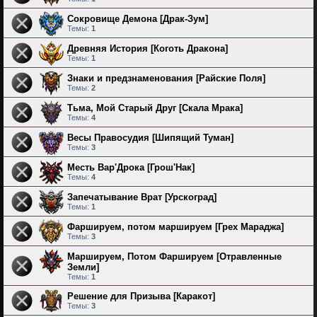
Сокровище Демона [Драк-Зум]
Темы:
1
Древняя История [Коготь Дракона]
Темы:
1
Знаки и предзнаменования [Райские Поля]
Темы:
2
Тьма, Мой Старый Друг [Скала Мрака]
Темы:
4
Весы Правосудия [Шипящий Туман]
Темы:
3
Месть Вар'Дрока [Грош'Нак]
Темы:
4
Запечатывание Врат [Урскоград]
Темы:
1
Фаршируем, потом маршируем [Грех Мараджа]
Темы:
3
Маршируем, Потом Фаршируем [Отравленные
Земли]
Темы:
1
Решение для Призыва [Каракот]
Темы:
3