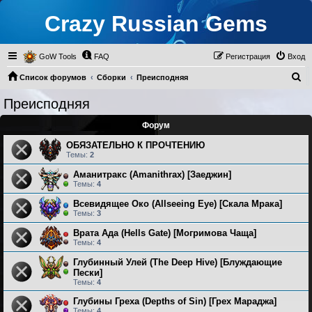
Crazy Russian Gems
GoW Tools
FAQ
Регистрация
Вход
П
Список форумов
Сборки
Преисподняя
о
Преисподняя
и
Форум
с
к
ОБЯЗАТЕЛЬНО К ПРОЧТЕНИЮ
Темы:
2
Аманитракс (Amanithrax) [Заеджин]
Темы:
4
Всевидящее Око (Allseeing Eye) [Скала Мрака]
Темы:
3
Врата Ада (Hells Gate) [Могримова Чаща]
Темы:
4
Глубинный Улей (The Deep Hive) [Блуждающие
Пески]
Темы:
4
Глубины Греха (Depths of Sin) [Грех Мараджа]
Темы:
4