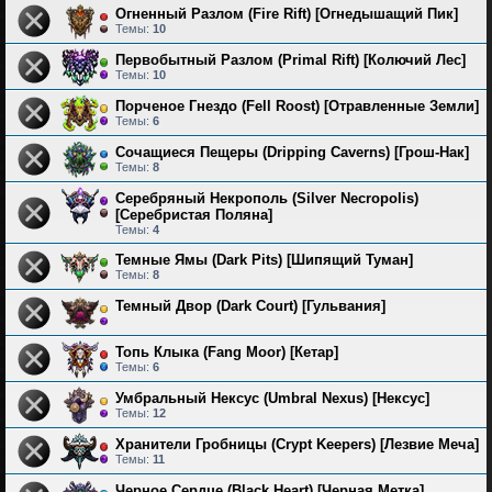
Огненный Разлом (Fire Rift) [Огнедышащий Пик]
Темы:
10
Первобытный Разлом (Primal Rift) [Колючий Лес]
Темы:
10
Порченое Гнездо (Fell Roost) [Отравленные Земли]
Темы:
6
Сочащиеся Пещеры (Dripping Caverns) [Грош-Нак]
Темы:
8
Серебряный Некрополь (Silver Necropolis)
[Серебристая Поляна]
Темы:
4
Темные Ямы (Dark Pits) [Шипящий Туман]
Темы:
8
Темный Двор (Dark Court) [Гульвания]
Топь Клыка (Fang Moor) [Кетар]
Темы:
6
Умбральный Нексус (Umbral Nexus) [Нексус]
Темы:
12
Хранители Гробницы (Crypt Keepers) [Лезвие Меча]
Темы:
11
Черное Сердце (Black Heart) [Черная Метка]