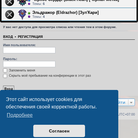
Темы:
6
Эльдражор (Eldrazhor) [Зул'Кари]
Темы:
4
У вас нет доступа для просмотра списка или чтения тем в этом форуме.
ВХОД
•
РЕГИСТРАЦИЯ
Имя пользователя:
Пароль:
Запомнить меня
Скрыть моё пребывание на конференции в этот раз
Этот сайт использует cookies для
Перейти
обеспечения своей корректной работы.
Список форумов
Удалить cookies
Часовой пояс:
UTC+07:00
Подробнее
Создано на основе
phpBB
® Forum Software © phpBB Limited
Согласен
Русская поддержка phpBB
PS4 Pro style ©
Jester