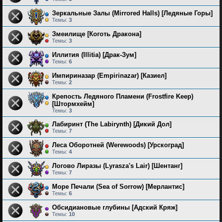
Зеркальные Залы (Mirrored Halls) [Ледяные Горы]
Темы:
3
Змеилище [Коготь Дракона]
Темы:
3
Иллития (Illitia) [Драк-Зум]
Темы:
6
Импириназар (Empirinazar) [Казиел]
Темы:
2
Крепость Ледяного Пламени (Frostfire Keep)
[Штормхейм]
Темы:
3
Лабиринт (The Labirynth) [Дикий Дол]
Темы:
7
Леса Оборотней (Werewoods) [Урскоград]
Темы:
4
Логово Лиразы (Lyrasza's Lair) [Шентанг]
Темы:
7
Море Печали (Sea of Sorrow) [Мерлантис]
Темы:
6
Обсидиановые глубины [Адский Кряж]
Темы:
10