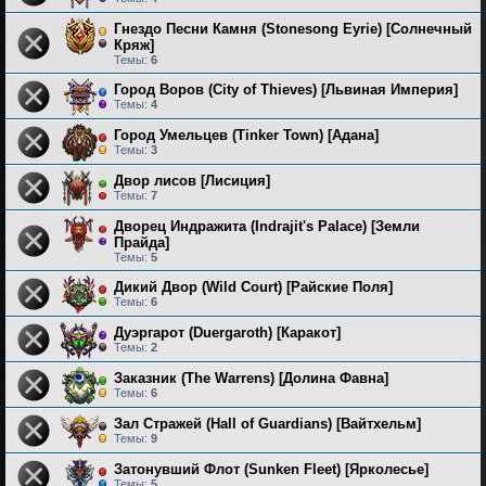
Гнездо Песни Камня (Stonesong Eyrie) [Солнечный
Кряж]
Темы:
6
Город Воров (City of Thieves) [Львиная Империя]
Темы:
4
Город Умельцев (Tinker Town) [Адана]
Темы:
3
Двор лисов [Лисиция]
Темы:
7
Дворец Индражита (Indrajit's Palace) [Земли
Прайда]
Темы:
5
Дикий Двор (Wild Court) [Райские Поля]
Темы:
6
Дуэргарот (Duergaroth) [Каракот]
Темы:
2
Заказник (The Warrens) [Долина Фавна]
Темы:
6
Зал Стражей (Hall of Guardians) [Вайтхельм]
Темы:
9
Затонувший Флот (Sunken Fleet) [Ярколесье]
Темы:
5