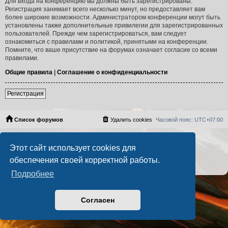
Для входа на конференцию вы должны быть зарегистрированы.
Регистрация занимает всего несколько минут, но предоставляет вам
более широкие возможности. Администратором конференции могут быть
установлены также дополнительные привилегии для зарегистрированных
пользователей. Прежде чем зарегистрироваться, вам следует
ознакомиться с правилами и политикой, принятыми на конференции.
Помните, что ваше присутствие на форумах означает согласие со всеми
правилами.
Общие правила
|
Соглашение о конфиденциальности
Регистрация
Список форумов
Удалить cookies
Часовой пояс:
UTC+07:00
Создано на основе
phpBB
® Forum Software © phpBB Limited
Этот сайт использует cookies для
Русская поддержка phpBB
PS4 Pro style ©
Jester
обеспечения своей корректной работы.
Конфиденциальность
|
Правила
Подробнее
Согласен