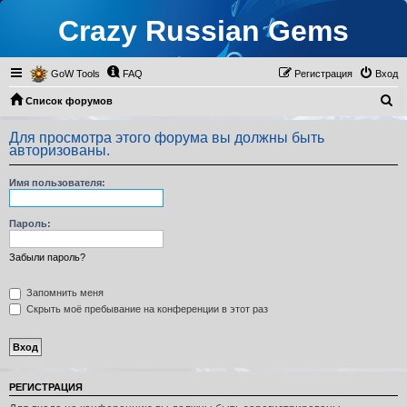
Crazy Russian Gems
GoW Tools
FAQ
Регистрация
Вход
П
Список форумов
о
Для просмотра этого форума вы должны быть
и
авторизованы.
с
Имя пользователя:
к
Пароль:
Забыли пароль?
Запомнить меня
Скрыть моё пребывание на конференции в этот раз
РЕГИСТРАЦИЯ