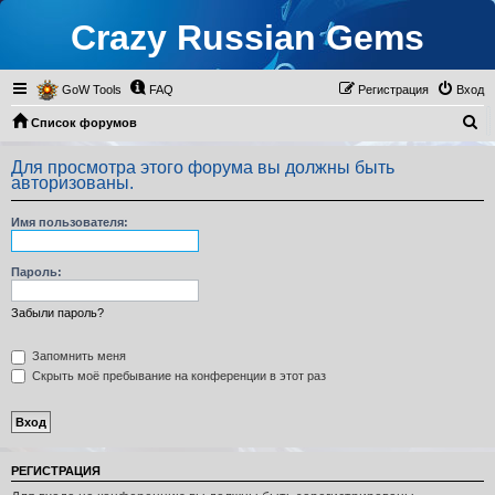
Crazy Russian Gems
GoW Tools
FAQ
Регистрация
Вход
П
Список форумов
о
Для просмотра этого форума вы должны быть
и
авторизованы.
с
Имя пользователя:
к
Пароль:
Забыли пароль?
Запомнить меня
Скрыть моё пребывание на конференции в этот раз
РЕГИСТРАЦИЯ