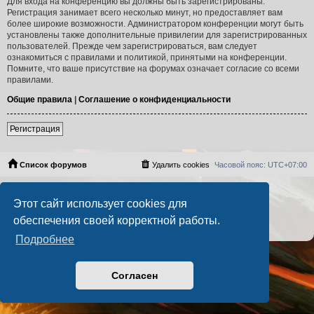
Для входа на конференцию вы должны быть зарегистрированы.
Регистрация занимает всего несколько минут, но предоставляет вам
более широкие возможности. Администратором конференции могут быть
установлены также дополнительные привилегии для зарегистрированных
пользователей. Прежде чем зарегистрироваться, вам следует
ознакомиться с правилами и политикой, принятыми на конференции.
Помните, что ваше присутствие на форумах означает согласие со всеми
правилами.
Общие правила
|
Соглашение о конфиденциальности
Регистрация
Список форумов
Удалить cookies
Часовой пояс:
UTC+07:00
Создано на основе
phpBB
® Forum Software © phpBB Limited
Этот сайт использует cookies для
Русская поддержка phpBB
PS4 Pro style ©
Jester
обеспечения своей корректной работы.
Конфиденциальность
|
Правила
Подробнее
Согласен