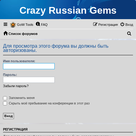
Crazy Russian Gems
GoW Tools
FAQ
Регистрация
Вход
П
Список форумов
о
Для просмотра этого форума вы должны быть
и
авторизованы.
с
Имя пользователя:
к
Пароль:
Забыли пароль?
Запомнить меня
Скрыть моё пребывание на конференции в этот раз
РЕГИСТРАЦИЯ