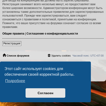
Для входа на конференцию вы должны быть зарегистрированы.
Регистрация занимает всего несколько минут, но предоставляет вам
более широкие возможности. Администратором конференции могут быть
установлены также дополнительные привилегии для зарегистрированных
пользователей. Прежде чем зарегистрироваться, вам следует
ознакомиться с правилами и политикой, принятыми на конференции.
Помните, что ваше присутствие на форумах означает согласие со всеми
правилами.
Общие правила
|
Соглашение о конфиденциальности
Регистрация
Список форумов
Удалить cookies
Часовой пояс:
UTC+07:00
Создано на основе
phpBB
® Forum Software © phpBB Limited
Этот сайт использует cookies для
Русская поддержка phpBB
PS4 Pro style ©
Jester
обеспечения своей корректной работы.
Конфиденциальность
|
Правила
Подробнее
Согласен