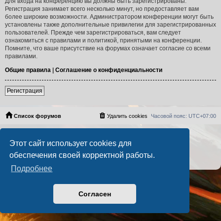
Для входа на конференцию вы должны быть зарегистрированы.
Регистрация занимает всего несколько минут, но предоставляет вам
более широкие возможности. Администратором конференции могут быть
установлены также дополнительные привилегии для зарегистрированных
пользователей. Прежде чем зарегистрироваться, вам следует
ознакомиться с правилами и политикой, принятыми на конференции.
Помните, что ваше присутствие на форумах означает согласие со всеми
правилами.
Общие правила
|
Соглашение о конфиденциальности
Регистрация
Список форумов
Удалить cookies
Часовой пояс:
UTC+07:00
Создано на основе
phpBB
® Forum Software © phpBB Limited
Этот сайт использует cookies для
Русская поддержка phpBB
PS4 Pro style ©
Jester
обеспечения своей корректной работы.
Конфиденциальность
|
Правила
Подробнее
Согласен