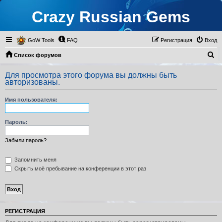
Crazy Russian Gems
GoW Tools
FAQ
Регистрация
Вход
П
Список форумов
о
Для просмотра этого форума вы должны быть
и
авторизованы.
с
Имя пользователя:
к
Пароль:
Забыли пароль?
Запомнить меня
Скрыть моё пребывание на конференции в этот раз
РЕГИСТРАЦИЯ