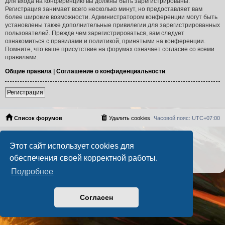
Для входа на конференцию вы должны быть зарегистрированы.
Регистрация занимает всего несколько минут, но предоставляет вам
более широкие возможности. Администратором конференции могут быть
установлены также дополнительные привилегии для зарегистрированных
пользователей. Прежде чем зарегистрироваться, вам следует
ознакомиться с правилами и политикой, принятыми на конференции.
Помните, что ваше присутствие на форумах означает согласие со всеми
правилами.
Общие правила
|
Соглашение о конфиденциальности
Регистрация
Список форумов
Удалить cookies
Часовой пояс:
UTC+07:00
Создано на основе
phpBB
® Forum Software © phpBB Limited
Этот сайт использует cookies для
Русская поддержка phpBB
PS4 Pro style ©
Jester
обеспечения своей корректной работы.
Конфиденциальность
|
Правила
Подробнее
Согласен