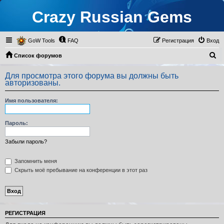
Crazy Russian Gems
GoW Tools
FAQ
Регистрация
Вход
П
Список форумов
о
Для просмотра этого форума вы должны быть
и
авторизованы.
с
Имя пользователя:
к
Пароль:
Забыли пароль?
Запомнить меня
Скрыть моё пребывание на конференции в этот раз
РЕГИСТРАЦИЯ