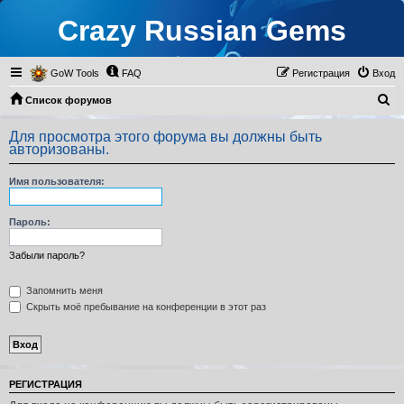
Crazy Russian Gems
GoW Tools
FAQ
Регистрация
Вход
П
Список форумов
о
Для просмотра этого форума вы должны быть
и
авторизованы.
с
Имя пользователя:
к
Пароль:
Забыли пароль?
Запомнить меня
Скрыть моё пребывание на конференции в этот раз
РЕГИСТРАЦИЯ