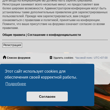
Для входа на конференцию вы должны быть зарегистрированы.
Регистрация занимает всего несколько минут, но предоставляет вам
более широкие возможности. Администратором конференции могут быть
установлены также дополнительные привилегии для зарегистрированных
пользователей. Прежде чем зарегистрироваться, вам следует
ознакомиться с правилами и политикой, принятыми на конференции.
Помните, что ваше присутствие на форумах означает согласие со всеми
правилами.
Общие правила
|
Соглашение о конфиденциальности
Регистрация
Список форумов
Удалить cookies
Часовой пояс:
UTC+07:00
Создано на основе
phpBB
® Forum Software © phpBB Limited
Этот сайт использует cookies для
Русская поддержка phpBB
PS4 Pro style ©
Jester
обеспечения своей корректной работы.
Конфиденциальность
|
Правила
Подробнее
Согласен