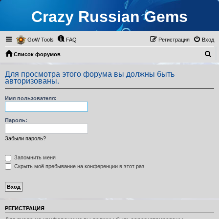
Crazy Russian Gems
GoW Tools
FAQ
Регистрация
Вход
П
Список форумов
о
Для просмотра этого форума вы должны быть
и
авторизованы.
с
Имя пользователя:
к
Пароль:
Забыли пароль?
Запомнить меня
Скрыть моё пребывание на конференции в этот раз
РЕГИСТРАЦИЯ