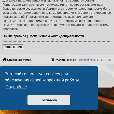
Для входа на конференцию вы должны быть зарегистрированы.
Регистрация занимает всего несколько минут, но предоставляет вам
более широкие возможности. Администратором конференции могут быть
установлены также дополнительные привилегии для зарегистрированных
пользователей. Прежде чем зарегистрироваться, вам следует
ознакомиться с правилами и политикой, принятыми на конференции.
Помните, что ваше присутствие на форумах означает согласие со всеми
правилами.
Общие правила
|
Соглашение о конфиденциальности
Регистрация
Список форумов
Удалить cookies
Часовой пояс:
UTC+07:00
Создано на основе
phpBB
® Forum Software © phpBB Limited
Этот сайт использует cookies для
Русская поддержка phpBB
PS4 Pro style ©
Jester
обеспечения своей корректной работы.
Конфиденциальность
|
Правила
Подробнее
Согласен