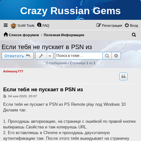
Crazy Russian Gems
GoW Tools
FAQ
Регистрация
Вход
П
Список форумов
Полезная Информация
о
Тема для Флуда
Если тебя не пускает в PSN из
и
Поиск
Расширен
Ответить
с
2 сообщения • Страница
1
из
1
к
Ashmany777
Если тебя не пускает в PSN из
С
04 ноя 2020, 20:07
о
о
Если тебя не пускает в PSN из PS Remote play под Windows 10
б
Делаем так:
щ
е
н
1. Проходишь авторизацию, на странице с ошибкой по правой кнопке
и
е
выбираешь Свойства и там копируешь URL.
2. Его вставляешь в Chrome и проходишь двухэтапную
аутентификацию там. После этого тебя выкидывает на страничку