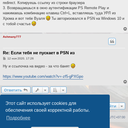
redirect. Копируешь ссылку из строки браузера
3. Возвращаешься в окно аутентификации PS Remote Play и
нажимаешь комбинацию клавиш Ctrl+L, вставляешь туда УРЛ из
Хрома и вот тебе Вуаля
Ты авторизовался в PSN на Windows 10 и
с тобой счастье
Ashmany777
Re: Если тебя не пускает в PSN из
С
12 ноя 2020, 17:26
о
о
Ну и ссылочка на видео - за что банят
б
щ
е
https://www.youtube.com/watch?v=-zf5-gPXGpo
н
и
е
Ответить
2 сообщения • Страница
1
из
1
Этот сайт использует cookies для
Перейти
обеспечения своей корректной работы.
Список форумов
Удалить cookies
Часовой пояс:
UTC+07:00
Подробнее
Создано на основе
phpBB
® Forum Software © phpBB Limited