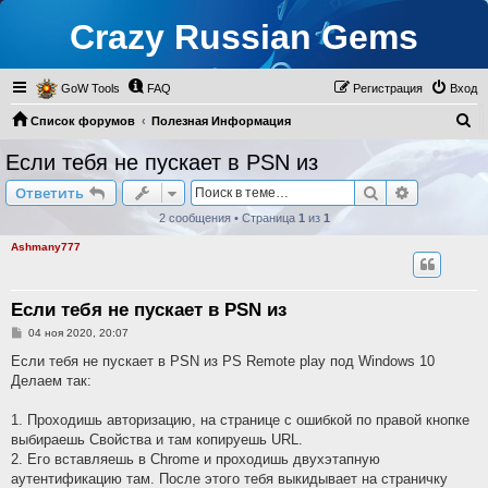
Crazy Russian Gems
GoW Tools
FAQ
Регистрация
Вход
П
Список форумов
Полезная Информация
о
Тема для Флуда
Если тебя не пускает в PSN из
и
Поиск
Расширен
Ответить
с
2 сообщения • Страница
1
из
1
к
Ashmany777
Если тебя не пускает в PSN из
С
04 ноя 2020, 20:07
о
о
Если тебя не пускает в PSN из PS Remote play под Windows 10
б
Делаем так:
щ
е
н
1. Проходишь авторизацию, на странице с ошибкой по правой кнопке
и
е
выбираешь Свойства и там копируешь URL.
2. Его вставляешь в Chrome и проходишь двухэтапную
аутентификацию там. После этого тебя выкидывает на страничку