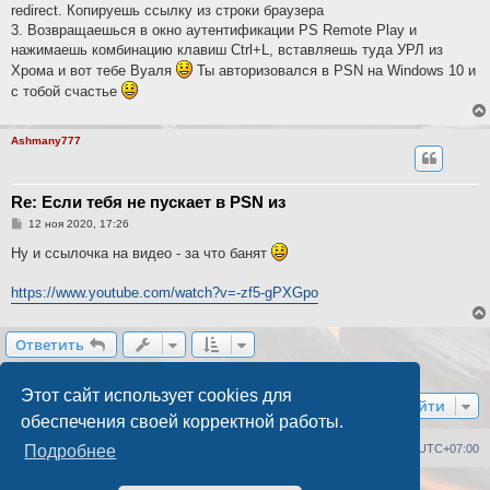
redirect. Копируешь ссылку из строки браузера
3. Возвращаешься в окно аутентификации PS Remote Play и
нажимаешь комбинацию клавиш Ctrl+L, вставляешь туда УРЛ из
Хрома и вот тебе Вуаля
Ты авторизовался в PSN на Windows 10 и
с тобой счастье
Ashmany777
Re: Если тебя не пускает в PSN из
С
12 ноя 2020, 17:26
о
о
Ну и ссылочка на видео - за что банят
б
щ
е
https://www.youtube.com/watch?v=-zf5-gPXGpo
н
и
е
Ответить
2 сообщения • Страница
1
из
1
Этот сайт использует cookies для
Перейти
обеспечения своей корректной работы.
Список форумов
Удалить cookies
Часовой пояс:
UTC+07:00
Подробнее
Создано на основе
phpBB
® Forum Software © phpBB Limited