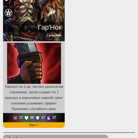
Гар'Нок
Грош-Нак
Наносит по 1 ед. чистого урона всем
союзникам, затем создает по 7
красных и коричневых камней; орки-
союзники усиливают эффект.
Призывает случайного орка.
17
26
17
17
Орк / -