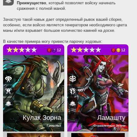
Преимущество
, который позволяет войску начинать
сражения с полной маной.
Зачастую такой навык дает определенный рывок вашей сборке,
особенно, если войско является генератором необходимого цвета
маны и/или взрывает большое количество камней на доске.
В качестве примера могу привести парочку ходовых:
12
12
Кулак Зорна
Ламашту
Грош-Нак
Отравленные Земли