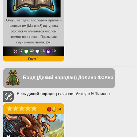
Оглушает двух последних врагов и
наносит им [Магия+3] ед. урона;
эффект усиливается числом
гномов-союзников. Призывает
случайного гнома. [6x]
17
30
13
10
Гном / -
Бард (Дикий народец)
Долина Фавна
Весь
дикий народец
начинает битву с 50% маны.
14