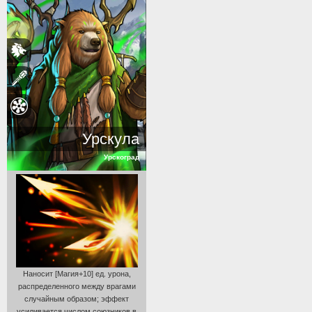
Урскула
Урскоград
Наносит [Магия+10] ед. урона,
распределенного между врагами
случайным образом; эффект
усиливается числом союзников в