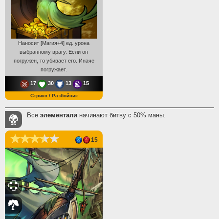
Наносит [Магия+4] ед. урона
выбранному врагу. Если он
погружен, то убивает его. Иначе
погружает.
17
30
13
15
Стрикс / Разбойник
Все
элементали
начинают битву с 50% маны.
15