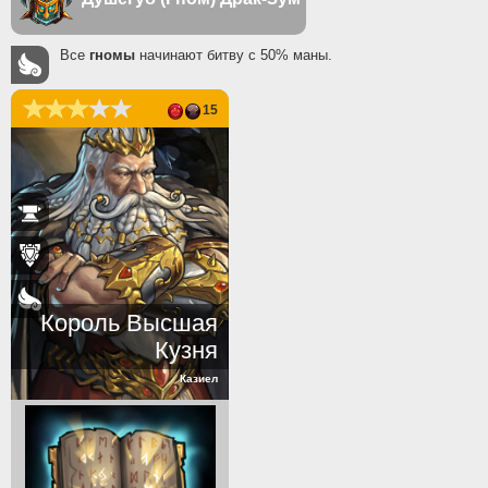
Все
гномы
начинают битву с 50% маны.
15
Король Высшая
Кузня
Казиел