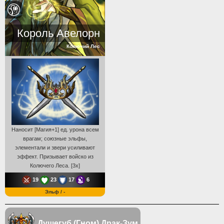
Король Авелорн
Колючий Лес
Наносит [Магия+1] ед. урона всем
врагам; союзные эльфы,
элементали и звери усиливают
эффект. Призывает войско из
Колючего Леса. [3x]
19
23
17
6
Эльф / -
Душегуб (Гном)
Драк-Зум