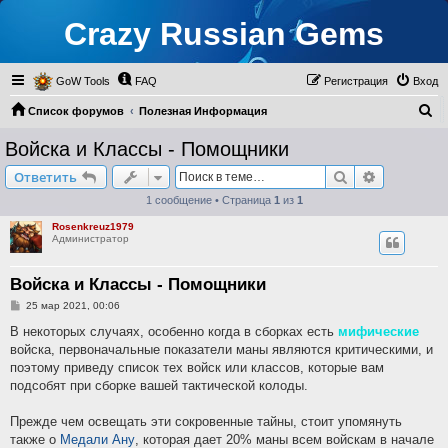
Crazy Russian Gems
GoW Tools
FAQ
Регистрация
Вход
П
Список форумов
Полезная Информация
о
Маленькие Хитрости
Войска и Классы - Помощники
и
Поиск
Расширен
Ответить
с
1 сообщение • Страница
1
из
1
к
Rosenkreuz1979
Администратор
Войска и Классы - Помощники
С
25 мар 2021, 00:06
о
о
В некоторых случаях, особенно когда в сборках есть
мифические
б
войска, первоначальные показатели маны являются критическими, и
щ
е
поэтому приведу список тех войск или классов, которые вам
н
подсобят при сборке вашей тактической колоды.
и
е
Прежде чем освещать эти сокровенные тайны, стоит упомянуть
также о
Медали Ану
, которая дает 20% маны всем войскам в начале