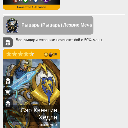
15
36
11
6
Божество / Человек
Рыцарь (Рыцарь)
Лезвие Меча
Все
рыцари
-союзники начинают бой с 50% маны.
18
Сэр Квентин
Хедли
Лезвие Меча