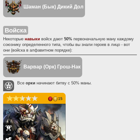
Шаман (Бык)
Дикий Дол
Войска
Некоторые
навыки
войск дают
50%
первоначальную ману каждому
союзнику определенного типа, чтобы вы знали героев в лицо - вот
они (войска в алфавитном порядке):
Варвар (Орк)
Грош-Нак
Все
орки
начинают битву с 50% маны.
15