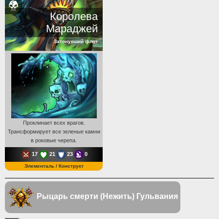
Королева
Мараджей
Затонувший флот
Проклинает всех врагов.
Трансформирует все зеленые камни
в роковые черепа.
17
21
23
0
Элементаль / Конструкт
Рыцарь смерти (Нежить)
Гульвания