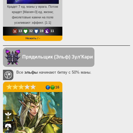
Крадет 7 ед. маны у врага. Потом
крадет [Магия+3] ед. жизни;
фиолетовые камни на поле
усиливают эффект. [1:1]
13
32
19
11
Нежить / -
Прядильщик (Эльф)
Зул'Кари
Все
эльфы
начинают битву с 50% маны.
16