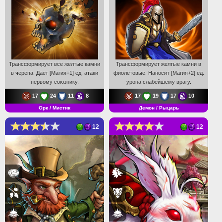
Трансформирует все желтые камни
Трансформирует желтые камни в
в черепа. Дает [Магия+1] ед. атаки
фиолетовые. Наносит [Магия+2] ед.
первому союзнику.
урона слабейшему врагу.
17
24
11
8
17
19
17
10
Орк / Мистик
Демон / Рыцарь
12
12