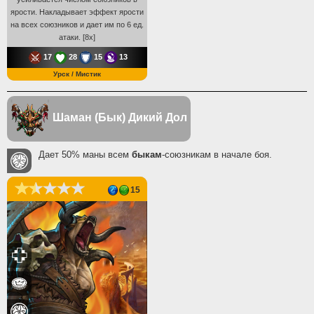
ярости. Накладывает эффект ярости
на всех союзников и дает им по 6 ед.
атаки. [8x]
17
28
15
13
Урск / Мистик
Шаман (Бык)
Дикий Дол
Дает 50% маны всем
быкам
-союзникам в начале боя.
15