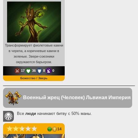
Трансформирует фиолетовые камни
в черепа, а коричневые камни в
зеленые. Звери-союзники
окружаются барьером.
17
36
8
0
Божество / Зверь
Военный жрец (Человек)
Львиная Империя
Все
люди
начинают битву с 50% маны.
14