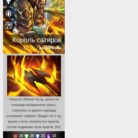
Король сатиров
Долина Фавна
Наносит [Магия+4] ед. урона по
площади выбранному врагу;
союзники из дикого народца
усиливают эффект. Крадет по 1 ед.
магии у всех затронутых врагов,
потом поджигает всех врагов. [6x]
15
26
21
12