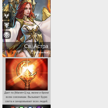
Св. Астра
Вайтхельм
Дает по [Магия+1] ед. жизни и брони
всем союзникам. Вызывает Бурю
света и зачаровывает всех людей.