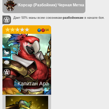
Корсар (Разбойник)
Черная Метка
Дает 50% маны всем союзникам-
разбойникам
в начале боя.
14
Капитан Ара
Черная Метка