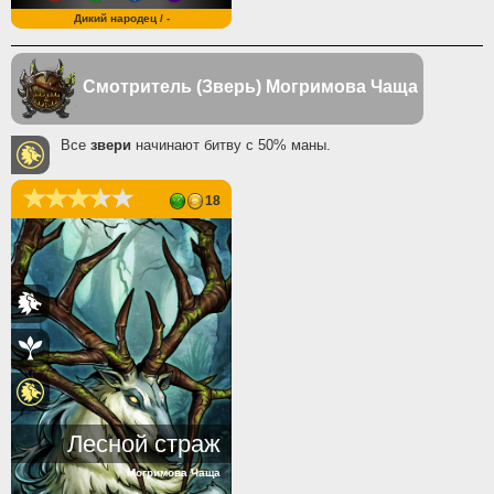
Дикий народец / -
Смотритель (Зверь)
Могримова Чаща
Все
звери
начинают битву с 50% маны.
18
Лесной страж
Могримова Чаща