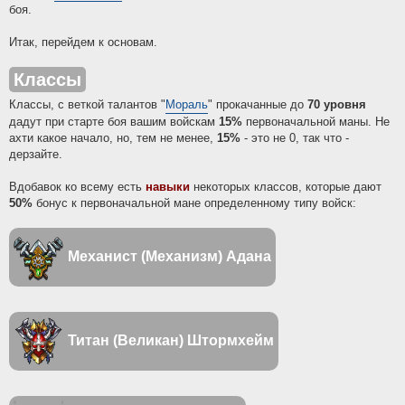
боя.
Итак, перейдем к основам.
Классы
Классы, с веткой талантов "
Мораль
" прокачанные до
70 уровня
дадут при старте боя вашим войскам
15%
первоначальной маны. Не
ахти какое начало, но, тем не менее,
15%
- это не 0, так что -
дерзайте.
Вдобавок ко всему есть
навыки
некоторых классов, которые дают
50%
бонус к первоначальной мане определенному типу войск:
Механист (Механизм)
Адана
Титан (Великан)
Штормхейм