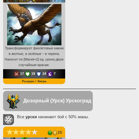
Трансформирует фиолетовые камни
в желтые, а зелёные – в черепа.
Наносит по [Магия+2] ед. урона двум
случайным врагам.
17
19
24
7
Рыцарь / Зверь
Дозорный (Урск)
Урскоград
Все
урски
начинают бой с 50% маны.
15