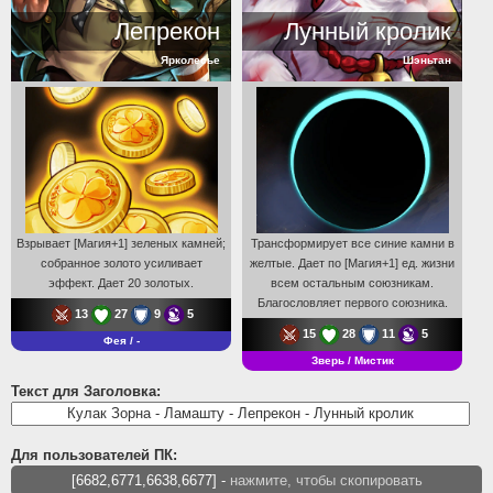
Лепрекон
Лунный кролик
Ярколесье
Шэньтан
Взрывает [Магия+1] зеленых камней;
Трансформирует все синие камни в
собранное золото усиливает
желтые. Дает по [Магия+1] ед. жизни
эффект. Дает 20 золотых.
всем остальным союзникам.
Благословляет первого союзника.
13
27
9
5
15
28
11
5
Фея / -
Зверь / Мистик
Текст для Заголовка:
Для пользователей ПК:
[6682,6771,6638,6677] -
нажмите, чтобы скопировать