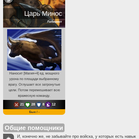
Царь Минос
Лабиринт
Наносит [Магия+4] ед. мощного
урона по площади выбранному
врагу. Оглушает все затронутые
цели. Потом перемешивает всю
вражескую команду.
21
28
8
12
Бык / -
Общие помощники
И, конечно же, не забывайте про войска, у которых есть навык