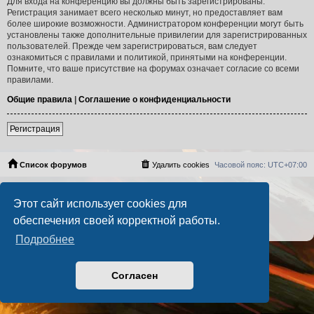
Для входа на конференцию вы должны быть зарегистрированы.
Регистрация занимает всего несколько минут, но предоставляет вам
более широкие возможности. Администратором конференции могут быть
установлены также дополнительные привилегии для зарегистрированных
пользователей. Прежде чем зарегистрироваться, вам следует
ознакомиться с правилами и политикой, принятыми на конференции.
Помните, что ваше присутствие на форумах означает согласие со всеми
правилами.
Общие правила
|
Соглашение о конфиденциальности
Регистрация
Список форумов
Удалить cookies
Часовой пояс:
UTC+07:00
Создано на основе
phpBB
® Forum Software © phpBB Limited
Этот сайт использует cookies для
Русская поддержка phpBB
PS4 Pro style ©
Jester
обеспечения своей корректной работы.
Конфиденциальность
|
Правила
Подробнее
Согласен