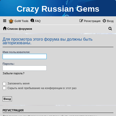
Crazy Russian Gems
GoW Tools
FAQ
Регистрация
Вход
П
Список форумов
о
Для просмотра этого форума вы должны быть
и
авторизованы.
с
Имя пользователя:
к
Пароль:
Забыли пароль?
Запомнить меня
Скрыть моё пребывание на конференции в этот раз
РЕГИСТРАЦИЯ