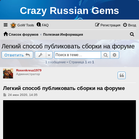
Crazy Russian Gems
GoW Tools
FAQ
Регистрация
Вход
П
Список форумов
Полезная Информация
о
Маленькие Хитрости
Легкий способ публиковать сборки на форуме
и
Поиск
Расширен
Ответить
с
1 сообщение • Страница
1
из
1
к
Rosenkreuz1979
Администратор
Легкий способ публиковать сборки на форуме
С
24 июн 2020, 14:35
о
о
б
щ
е
н
и
е